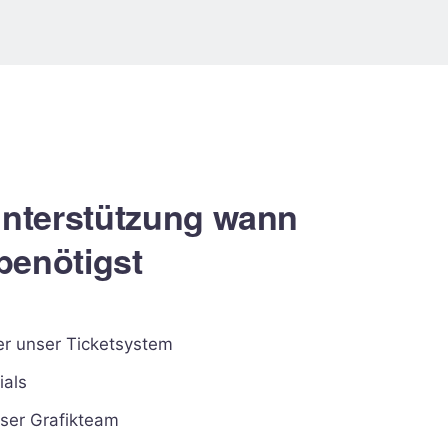
nterstützung wann
benötigst
er unser Ticketsystem
ials
ser Grafikteam